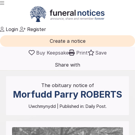
Login
Register
Create a notice
Buy Keepsake
Print
Save
Share with
friends
and family
The obituary notice of
Morfudd Parry
ROBERTS
Uwchmynydd
| Published in:
Daily Post.