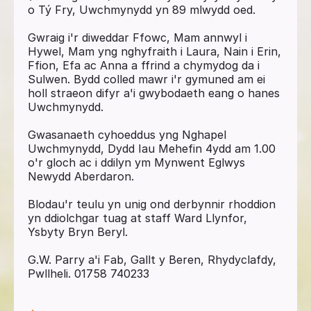
o Tý Fry, Uwchmynydd yn 89 mlwydd oed.
Gwraig i'r diweddar Ffowc, Mam annwyl i
Hywel, Mam yng nghyfraith i Laura, Nain i Erin,
Ffion, Efa ac Anna a ffrind a chymydog da i
Sulwen. Bydd colled mawr i'r gymuned am ei
holl straeon difyr a'i gwybodaeth eang o hanes
Uwchmynydd.
Gwasanaeth cyhoeddus yng Nghapel
Uwchmynydd, Dydd Iau Mehefin 4ydd am 1.00
o'r gloch ac i ddilyn ym Mynwent Eglwys
Newydd Aberdaron.
Blodau'r teulu yn unig ond derbynnir rhoddion
yn ddiolchgar tuag at staff Ward Llynfor,
Ysbyty Bryn Beryl.
G.W. Parry a'i Fab, Gallt y Beren, Rhydyclafdy,
Pwllheli. 01758 740233